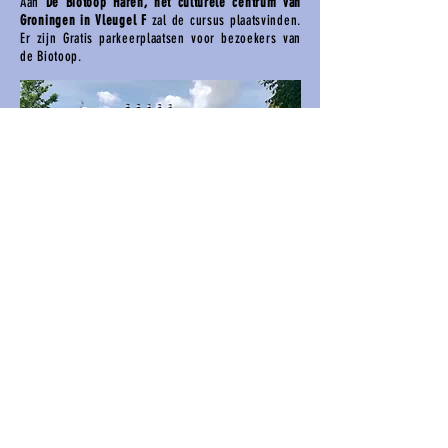
Aan
De Biotoop Haren, hét culturele centrum van
Groningen in Vleugel F
zal de cursus plaatsvinden.
Er zijn Gratis parkeerplaatsen voor bezoekers van
de Biotoop.
De cursus bestaat uit 9 lessen van 2,5 uur
en
kost 375 euro, inclusief materiaal.
Er is altijd
koffie, thee en wat lekkers aanwezig.
Planning 2026