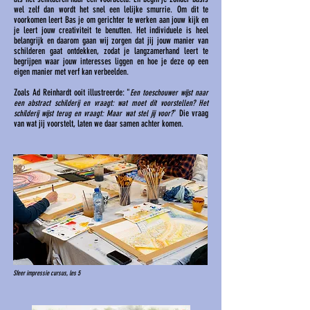
wel zelf dan wordt het snel een lelijke smurrie. Om dit te
voorkomen leert Bas je om gerichter te werken aan jouw kijk en
je leert jouw creativiteit te benutten. Het individuele is heel
belangrijk en daarom gaan wij zorgen dat jij jouw manier van
schilderen gaat ontdekken, zodat je langzamerhand leert te
begrijpen waar jouw interesses liggen en hoe je deze op een
eigen manier met verf kan verbeelden.
Zoals Ad Reinhardt ooit illustreerde: "
Een toeschouwer wijst naar
een abstract schilderij en vraagt: wat moet dit voorstellen? Het
" Die vraag
schilderij wijst terug en vraagt: Maar wat stel jij voor?
van wat jij voorstelt, laten we daar samen achter komen.
Sfeer impressie cursus, les 5