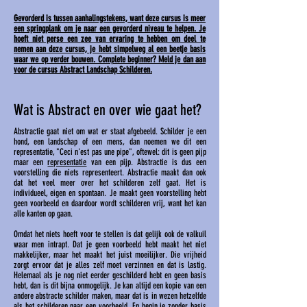
Gevorderd is tussen aanhalingstekens, want deze cursus is meer
een springplank om je naar een gevorderd niveau te helpen. Je
hoeft niet perse een zee van ervaring te hebben om deel te
nemen aan deze cursus, je hebt simpelweg al een beetje basis
waar we op verder bouwen. Complete beginner? Meld je dan aan
voor de cursus Abstract Landschap Schilderen.
Wat is Abstract en over wie gaat het?
Abstractie gaat niet om wat er staat afgebeeld. Schilder je een
hond, een landschap of een mens, dan noemen we dit een
representatie, "Ceci n'est pas une pipe", oftewel: dit is geen pijp
maar een
representatie
van een pijp. Abstractie is dus een
voorstelling die niets representeert. Abstractie maakt dan ook
dat het veel meer over het schilderen zelf gaat. Het is
individueel, eigen en spontaan. Je maakt geen voorstelling hebt
geen voorbeeld en daardoor wordt schilderen vrij, want het kan
alle kanten op gaan.
Omdat het niets hoeft voor te stellen is dat gelijk ook de valkuil
waar men intrapt. Dat je geen voorbeeld hebt maakt het niet
makkelijker, maar het maakt het juist moeilijker. Die vrijheid
zorgt ervoor dat je alles zelf moet verzinnen en dat is lastig.
Helemaal als je nog niet eerder geschilderd hebt en geen basis
hebt, dan is dit bijna onmogelijk. Je kan altijd een kopie van een
andere abstracte schilder maken, maar dat is in wezen hetzelfde
als het schilderen naar een voorbeeld. En begin je zonder basis