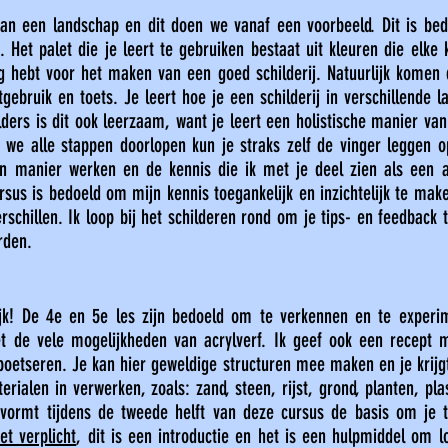
an een landschap en dit doen we vanaf een voorbeeld. Dit is be
 Het palet die je leert te gebruiken bestaat uit kleuren die elke k
 hebt voor het maken van een goed schilderij. Natuurlijk komen 
stgebruik en toets. Je leert hoe je een schilderij in verschillend
lders is dit ook leerzaam, want je leert een holistische manier van
we alle stappen doorlopen kun je straks zelf de vinger leggen o
gen manier werken en de kennis die ik met je deel zien als een a
sus is bedoeld om mijn kennis toegankelijk en inzichtelijk te maken
rschillen. Ik loop bij het schilderen rond om je tips- en feedbac
rden.
lijk! De 4e en 5e les zijn bedoeld om te verkennen en te experi
t de vele mogelijkheden van acrylverf. Ik geef ook een recept 
boetseren. Je kan hier geweldige structuren mee maken en je krijg
erialen in verwerken, zoals: zand, steen, rijst, grond, planten, p
 vormt tijdens de tweede helft van deze cursus de basis om je
et verplicht
, dit is een introductie en het is een hulpmiddel om l