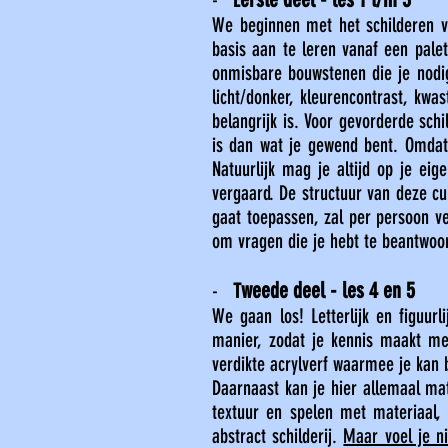
-
E
We beginnen met het schilderen v
basis aan te leren vanaf een palet.
onmisbare bouwstenen die je nodig
licht/donker, kleurencontrast, kwa
belangrijk is. Voor gevorderde schi
is dan wat je gewend bent. Omdat 
Natuurlijk mag je altijd op je ei
vergaard. De structuur van deze cur
gaat toepassen, zal per persoon ve
om vragen die je hebt te beantwoo
weede deel - les 4 en 5
-
T
We gaan los! Letterlijk en figuur
manier, zodat je kennis maakt me
verdikte acrylverf waarmee je kan 
Daarnaast kan je hier allemaal mat
textuur en spelen met materiaal,
abstract schilderij.
Maar voel je ni