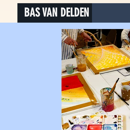
google1aae5a0207ed028a.html
BAS VAN DELDEN