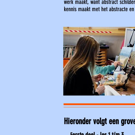
werk maakt, want
abstract schilde
kennis maakt met het abstracte en 
Hieronder volgt een grov
er
ste deel
- les 1 t/m 3